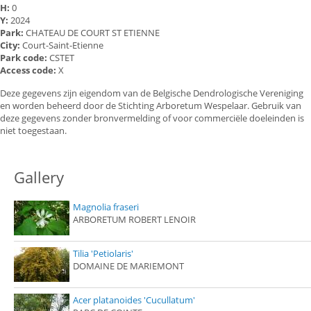
H:
0
Y:
2024
Park:
CHATEAU DE COURT ST ETIENNE
City:
Court-Saint-Etienne
Park code:
CSTET
Access code:
X
Deze gegevens zijn eigendom van de Belgische Dendrologische Vereniging
en worden beheerd door de Stichting Arboretum Wespelaar. Gebruik van
deze gegevens zonder bronvermelding of voor commerciële doeleinden is
niet toegestaan.
Gallery
Magnolia fraseri
ARBORETUM ROBERT LENOIR
Tilia 'Petiolaris'
DOMAINE DE MARIEMONT
Acer platanoides 'Cucullatum'