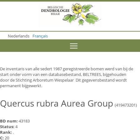
S
k
i
p
t
o
Nederlands
Français
m
a
Toggle menu visibility
i
n
c
o
De inventaris van alle sedert 1987 geregistreerde bomen werd van bij de
n
start onder vorm van een databasebestand, BELTREES, bijgehouden
t
door de Stichting Arboretum Wespelaar Dit gegevensbestand wordt
e
permanent bijgewerkt.
n
t
Quercus rubra Aurea Group
(419473201)
BD num:
43183
Status:
4
Rank:
.
C:
20