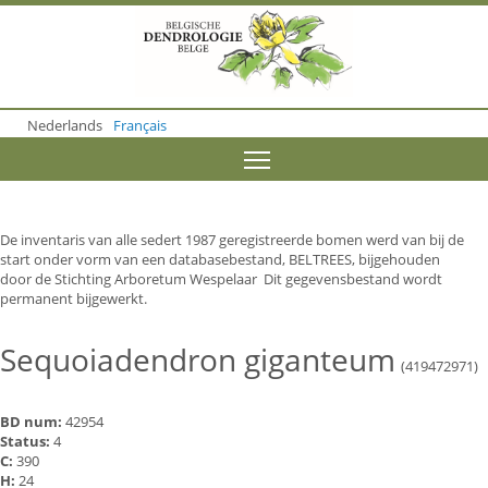
S
k
i
p
t
o
Nederlands
Français
m
a
Toggle menu visibility
i
n
c
o
De inventaris van alle sedert 1987 geregistreerde bomen werd van bij de
n
start onder vorm van een databasebestand, BELTREES, bijgehouden
t
door de Stichting Arboretum Wespelaar Dit gegevensbestand wordt
e
permanent bijgewerkt.
n
t
Sequoiadendron giganteum
(419472971)
BD num:
42954
Status:
4
C:
390
H:
24