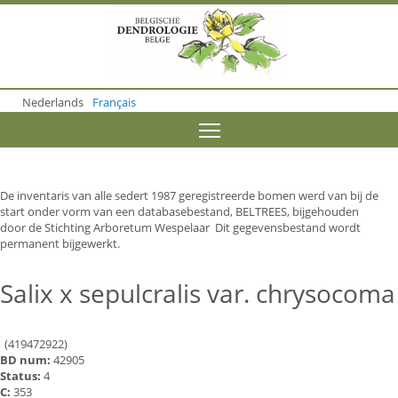
S
k
i
p
t
o
Nederlands
Français
m
a
Toggle menu visibility
i
n
c
o
De inventaris van alle sedert 1987 geregistreerde bomen werd van bij de
n
start onder vorm van een databasebestand, BELTREES, bijgehouden
t
door de Stichting Arboretum Wespelaar Dit gegevensbestand wordt
e
permanent bijgewerkt.
n
t
Salix x sepulcralis var. chrysocoma
(419472922)
BD num:
42905
Status:
4
C:
353