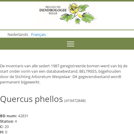
S
k
i
p
t
o
Nederlands
Français
m
a
Toggle menu visibility
i
n
c
o
De inventaris van alle sedert 1987 geregistreerde bomen werd van bij de
n
start onder vorm van een databasebestand, BELTREES, bijgehouden
t
door de Stichting Arboretum Wespelaar Dit gegevensbestand wordt
e
permanent bijgewerkt.
n
t
Quercus phellos
(419472848)
BD num:
42831
Status:
4
C:
20
H:
0