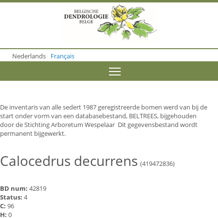
S
k
i
p
t
o
Nederlands
Français
m
a
Toggle menu visibility
i
n
c
o
De inventaris van alle sedert 1987 geregistreerde bomen werd van bij de
n
start onder vorm van een databasebestand, BELTREES, bijgehouden
t
door de Stichting Arboretum Wespelaar Dit gegevensbestand wordt
e
permanent bijgewerkt.
n
t
Calocedrus decurrens
(419472836)
BD num:
42819
Status:
4
C:
96
H:
0