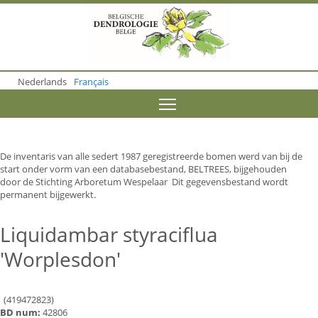
S
k
i
p
t
o
Nederlands
Français
m
a
Toggle menu visibility
i
n
c
o
De inventaris van alle sedert 1987 geregistreerde bomen werd van bij de
n
start onder vorm van een databasebestand, BELTREES, bijgehouden
t
door de Stichting Arboretum Wespelaar Dit gegevensbestand wordt
e
permanent bijgewerkt.
n
t
Liquidambar styraciflua
'Worplesdon'
(419472823)
BD num:
42806