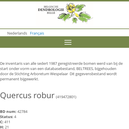
S
k
i
p
t
o
Nederlands
Français
m
a
Toggle menu visibility
i
n
c
o
De inventaris van alle sedert 1987 geregistreerde bomen werd van bij de
n
start onder vorm van een databasebestand, BELTREES, bijgehouden
t
door de Stichting Arboretum Wespelaar Dit gegevensbestand wordt
e
permanent bijgewerkt.
n
t
Quercus robur
(419472801)
BD num:
42784
Status:
4
C:
411
H:
21