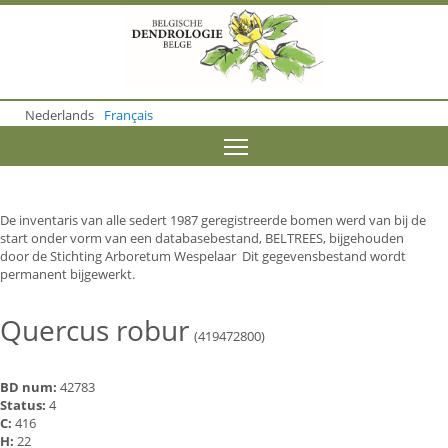
S
k
i
p
t
o
Nederlands
Français
m
a
Toggle menu visibility
i
n
c
o
De inventaris van alle sedert 1987 geregistreerde bomen werd van bij de
n
start onder vorm van een databasebestand, BELTREES, bijgehouden
t
door de Stichting Arboretum Wespelaar Dit gegevensbestand wordt
e
permanent bijgewerkt.
n
t
Quercus robur
(419472800)
BD num:
42783
Status:
4
C:
416
H:
22