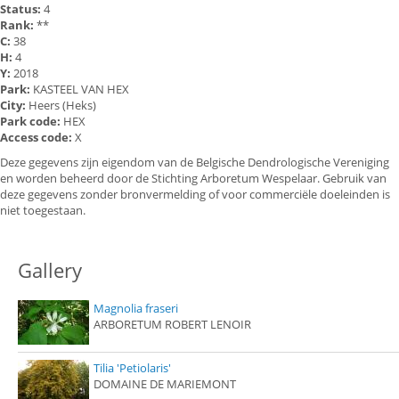
Status:
4
Rank:
**
C:
38
H:
4
Y:
2018
Park:
KASTEEL VAN HEX
City:
Heers (Heks)
Park code:
HEX
Access code:
X
Deze gegevens zijn eigendom van de Belgische Dendrologische Vereniging
en worden beheerd door de Stichting Arboretum Wespelaar. Gebruik van
deze gegevens zonder bronvermelding of voor commerciële doeleinden is
niet toegestaan.
Gallery
Magnolia fraseri
ARBORETUM ROBERT LENOIR
Tilia 'Petiolaris'
DOMAINE DE MARIEMONT