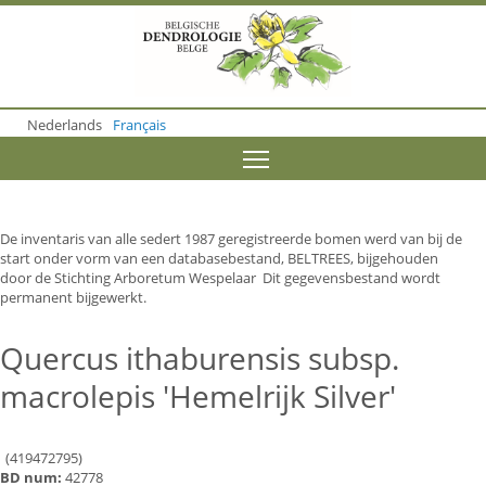
S
k
i
p
t
o
Nederlands
Français
m
a
Toggle menu visibility
i
n
c
o
De inventaris van alle sedert 1987 geregistreerde bomen werd van bij de
n
start onder vorm van een databasebestand, BELTREES, bijgehouden
t
door de Stichting Arboretum Wespelaar Dit gegevensbestand wordt
e
permanent bijgewerkt.
n
t
Quercus ithaburensis subsp.
macrolepis 'Hemelrijk Silver'
(419472795)
BD num:
42778