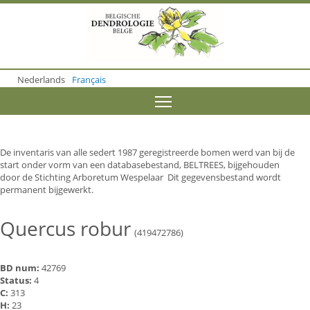
S
k
i
p
t
o
Nederlands
Français
m
a
Toggle menu visibility
i
n
c
o
De inventaris van alle sedert 1987 geregistreerde bomen werd van bij de
n
start onder vorm van een databasebestand, BELTREES, bijgehouden
t
door de Stichting Arboretum Wespelaar Dit gegevensbestand wordt
e
permanent bijgewerkt.
n
t
Quercus robur
(419472786)
BD num:
42769
Status:
4
C:
313
H:
23