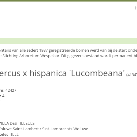
entaris van alle sedert 1987 geregistreerde bomen werd van bij de start o
e Stichting Arboretum Wespelaar Dit gegevensbestand wordt permanent bi
rcus x hispanica 'Lucombeana'
(4194
um:
42427
:
4
°
3
VILLA DES TILLEULS
oluwe-Saint-Lambert / Sint-Lambrechts-Woluwe
code:
TILLL