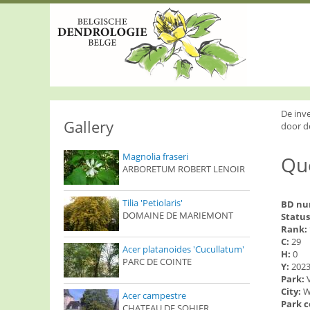
S
k
i
p
t
o
m
a
i
De inv
n
Gallery
door d
c
o
Magnolia fraseri
Que
n
ARBORETUM ROBERT LENOIR
t
e
n
Tilia 'Petiolaris'
BD n
t
DOMAINE DE MARIEMONT
Status
Rank:
C:
29
Acer platanoides 'Cucullatum'
H:
0
PARC DE COINTE
Y:
202
Park:
City:
W
Acer campestre
Park 
CHATEAU DE SOHIER