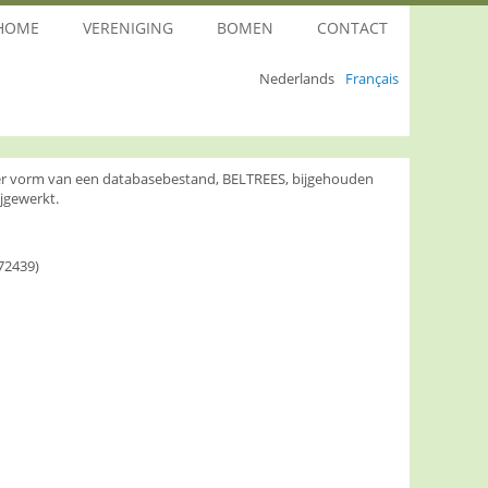
HOME
VERENIGING
BOMEN
CONTACT
Nederlands
Français
nder vorm van een databasebestand, BELTREES, bijgehouden
jgewerkt.
72439)