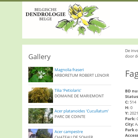
S
k
i
p
t
o
m
a
i
De inv
n
Gallery
door d
c
o
Magnolia fraseri
Fag
n
ARBORETUM ROBERT LENOIR
t
e
n
Tilia 'Petiolaris'
BD n
t
DOMAINE DE MARIEMONT
Status
C:
514
H:
0
Acer platanoides 'Cucullatum'
Y:
202
PARC DE COINTE
Park:
City:
A
Park 
Acer campestre
Access
CHATEAU DE SOHIER