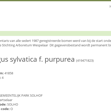
entaris van alle sedert 1987 geregistreerde bomen werd van bij de start o
e Stichting Arboretum Wespelaar Dit gegevensbestand wordt permanent bi
us sylvatica f. purpurea
(419471823)
um:
41858
:
4
1
GEMEENTELIJK PARK SOLHOF
artselaar
code:
SOLHO
 code:
O