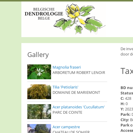
S
k
i
p
t
o
m
a
i
De inv
n
Gallery
door d
c
o
Magnolia fraseri
Tax
n
ARBORETUM ROBERT LENOIR
t
e
n
Tilia 'Petiolaris'
BD n
t
DOMAINE DE MARIEMONT
Status
C:
428
H:
0
Acer platanoides 'Cucullatum'
Y:
202
PARC DE COINTE
Park:
City:
B
Park 
Acer campestre
Access
CHATEAU DE SOHIER