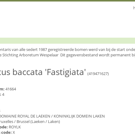
entaris van alle sedert 1987 geregistreerde bomen werd van bij de start o
e Stichting Arboretum Wespelaar Dit gegevensbestand wordt permanent bi
us baccata 'Fastigiata'
(419471627)
um:
41664
:
4
3
DOMAINE ROYAL DE LAEKEN / KONINKLIJK DOMEIN LAKEN
ruxelles / Brussel (Laeken / Laken)
code:
ROYLK
 code:
X