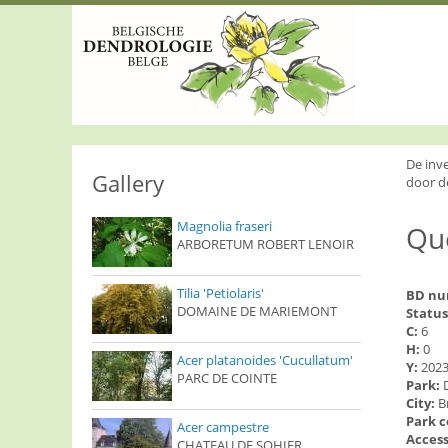
S
k
i
p
t
o
m
a
i
De inv
n
Gallery
door d
c
o
Magnolia fraseri
Que
n
ARBORETUM ROBERT LENOIR
t
e
n
Tilia 'Petiolaris'
BD n
t
DOMAINE DE MARIEMONT
Status
C:
6
H:
0
Acer platanoides 'Cucullatum'
Y:
202
PARC DE COINTE
Park:
City:
B
Park 
Acer campestre
Access
CHATEAU DE SOHIER