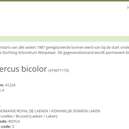
entaris van alle sedert 1987 geregistreerde bomen werd van bij de start o
e Stichting Arboretum Wespelaar Dit gegevensbestand wordt permanent bi
rcus bicolor
(419471173)
um:
41224
:
4
3
DOMAINE ROYAL DE LAEKEN / KONINKLIJK DOMEIN LAKEN
ruxelles / Brussel (Laeken / Laken)
code:
ROYLK
 code:
X