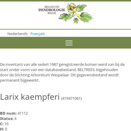
S
k
i
p
t
o
Nederlands
Français
m
a
Toggle menu visibility
i
n
c
o
De inventaris van alle sedert 1987 geregistreerde bomen werd van bij de
n
start onder vorm van een databasebestand, BELTREES, bijgehouden
t
door de Stichting Arboretum Wespelaar Dit gegevensbestand wordt
e
permanent bijgewerkt.
n
t
Larix kaempferi
(419471061)
BD num:
41112
Status:
4
C:
16
H:
0