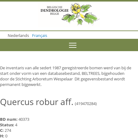
S
k
i
p
t
o
Nederlands
Français
m
a
Toggle menu visibility
i
n
c
o
De inventaris van alle sedert 1987 geregistreerde bomen werd van bij de
n
start onder vorm van een databasebestand, BELTREES, bijgehouden
t
door de Stichting Arboretum Wespelaar Dit gegevensbestand wordt
e
permanent bijgewerkt.
n
t
Quercus robur aff.
(419470284)
BD num:
40373
Status:
4
C:
274
H:
0