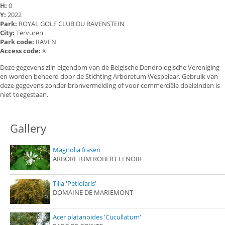
H:
0
Y:
2022
Park:
ROYAL GOLF CLUB DU RAVENSTEIN
City:
Tervuren
Park code:
RAVEN
Access code:
X
Deze gegevens zijn eigendom van de Belgische Dendrologische Vereniging
en worden beheerd door de Stichting Arboretum Wespelaar. Gebruik van
deze gegevens zonder bronvermelding of voor commerciële doeleinden is
niet toegestaan.
Gallery
Magnolia fraseri
ARBORETUM ROBERT LENOIR
Tilia 'Petiolaris'
DOMAINE DE MARIEMONT
Acer platanoides 'Cucullatum'