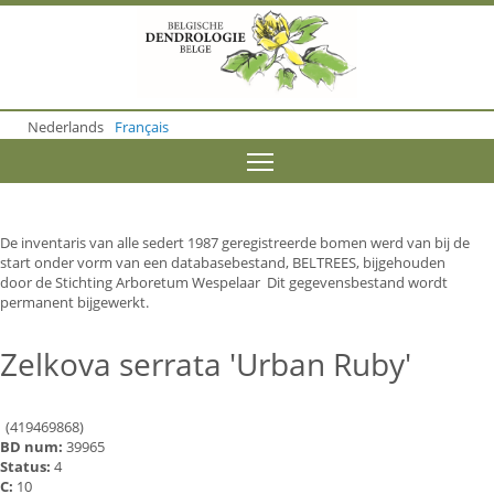
S
k
i
p
t
o
Nederlands
Français
m
a
Toggle menu visibility
i
n
c
o
De inventaris van alle sedert 1987 geregistreerde bomen werd van bij de
n
start onder vorm van een databasebestand, BELTREES, bijgehouden
t
door de Stichting Arboretum Wespelaar Dit gegevensbestand wordt
e
permanent bijgewerkt.
n
t
Zelkova serrata 'Urban Ruby'
(419469868)
BD num:
39965
Status:
4
C:
10