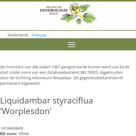
S
k
i
p
t
o
Nederlands
Français
m
a
Toggle menu visibility
i
n
c
o
De inventaris van alle sedert 1987 geregistreerde bomen werd van bij de
n
start onder vorm van een databasebestand, BELTREES, bijgehouden
t
door de Stichting Arboretum Wespelaar Dit gegevensbestand wordt
e
permanent bijgewerkt.
n
t
Liquidambar styraciflua
'Worplesdon'
(419469849)
BD num:
39946