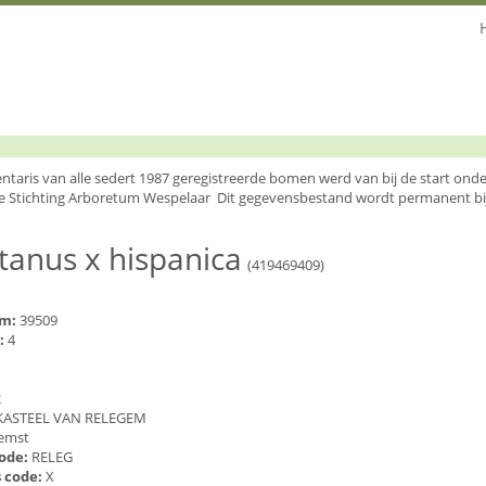
entaris van alle sedert 1987 geregistreerde bomen werd van bij de start o
e Stichting Arboretum Wespelaar Dit gegevensbestand wordt permanent bi
tanus x hispanica
(419469409)
um:
39509
:
4
2
KASTEEL VAN RELEGEM
emst
code:
RELEG
 code:
X