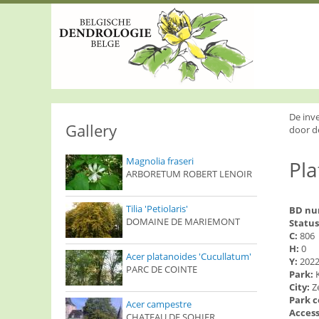
S
k
i
p
t
o
m
a
i
De inv
n
Gallery
door d
c
o
Magnolia fraseri
Pla
n
ARBORETUM ROBERT LENOIR
t
e
n
Tilia 'Petiolaris'
BD n
t
DOMAINE DE MARIEMONT
Status
C:
806
H:
0
Acer platanoides 'Cucullatum'
Y:
202
PARC DE COINTE
Park:
City:
Z
Park 
Acer campestre
Access
CHATEAU DE SOHIER