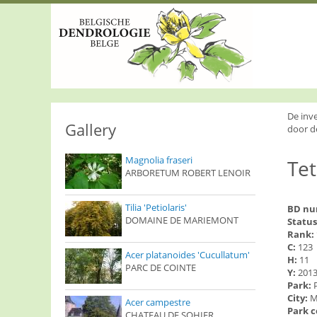
S
k
i
p
t
o
m
a
i
De inv
n
Gallery
door d
c
o
Magnolia fraseri
Tet
n
ARBORETUM ROBERT LENOIR
t
e
n
Tilia 'Petiolaris'
BD n
t
DOMAINE DE MARIEMONT
Status
Rank:
C:
123
Acer platanoides 'Cucullatum'
H:
11
PARC DE COINTE
Y:
201
Park:
City:
M
Acer campestre
Park 
CHATEAU DE SOHIER