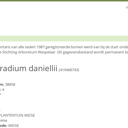
entaris van alle sedert 1987 geregistreerde bomen werd van bij de start o
e Stichting Arboretum Wespelaar Dit gegevensbestand wordt permanent bi
radium daniellii
(419468743)
um:
38858
:
4
°
3
PLANTENTUIN MEISE
eise
code:
MEISE