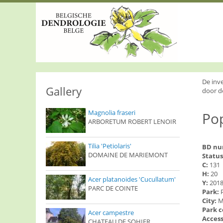
S
k
i
p
t
o
m
a
i
De inv
n
Gallery
door d
c
o
Magnolia fraseri
Pop
n
ARBORETUM ROBERT LENOIR
t
e
n
Tilia 'Petiolaris'
BD n
t
DOMAINE DE MARIEMONT
Status
C:
131
H:
20
Acer platanoides 'Cucullatum'
Y:
201
PARC DE COINTE
Park:
City:
M
Park 
Acer campestre
Access
CHATEAU DE SOHIER