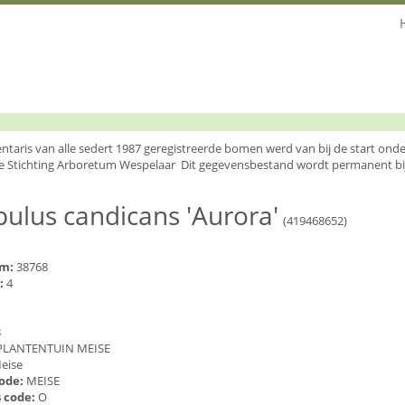
entaris van alle sedert 1987 geregistreerde bomen werd van bij de start o
e Stichting Arboretum Wespelaar Dit gegevensbestand wordt permanent bi
ulus candicans 'Aurora'
(419468652)
um:
38768
:
4
8
PLANTENTUIN MEISE
eise
code:
MEISE
 code:
O