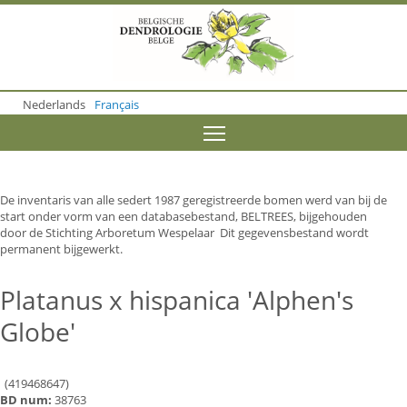
S
k
i
p
t
o
Nederlands
Français
m
a
Toggle menu visibility
i
n
c
o
De inventaris van alle sedert 1987 geregistreerde bomen werd van bij de
n
start onder vorm van een databasebestand, BELTREES, bijgehouden
t
door de Stichting Arboretum Wespelaar Dit gegevensbestand wordt
e
permanent bijgewerkt.
n
t
Platanus x hispanica 'Alphen's
Globe'
(419468647)
BD num:
38763