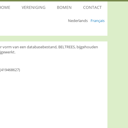
HOME
VERENIGING
BOMEN
CONTACT
Nederlands
Français
nder vorm van een databasebestand, BELTREES, bijgehouden
jgewerkt.
(419468627)