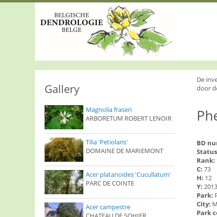
S
k
i
p
t
o
m
a
i
De inv
n
Gallery
door d
c
o
Magnolia fraseri
Phe
n
ARBORETUM ROBERT LENOIR
t
e
n
Tilia 'Petiolaris'
BD n
t
DOMAINE DE MARIEMONT
Status
Rank:
C:
73
Acer platanoides 'Cucullatum'
H:
12
PARC DE COINTE
Y:
201
Park:
City:
M
Acer campestre
Park 
CHATEAU DE SOHIER