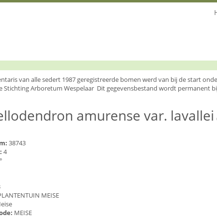
entaris van alle sedert 1987 geregistreerde bomen werd van bij de start o
e Stichting Arboretum Wespelaar Dit gegevensbestand wordt permanent bi
llodendron amurense var. lavallei
um:
38743
:
4
°
3
PLANTENTUIN MEISE
eise
code:
MEISE