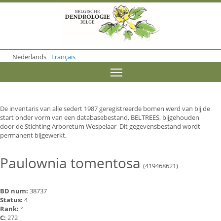
S
k
i
p
t
o
Nederlands
Français
m
a
Toggle menu visibility
i
n
c
o
De inventaris van alle sedert 1987 geregistreerde bomen werd van bij de
n
start onder vorm van een databasebestand, BELTREES, bijgehouden
t
door de Stichting Arboretum Wespelaar Dit gegevensbestand wordt
e
permanent bijgewerkt.
n
t
Paulownia tomentosa
(419468621)
BD num:
38737
Status:
4
Rank:
°
C:
272