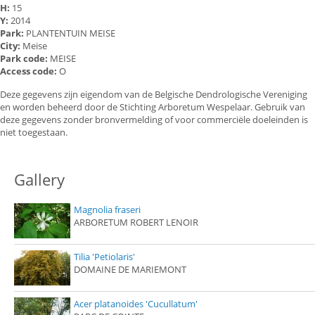
H:
15
Y:
2014
Park:
PLANTENTUIN MEISE
City:
Meise
Park code:
MEISE
Access code:
O
Deze gegevens zijn eigendom van de Belgische Dendrologische Vereniging
en worden beheerd door de Stichting Arboretum Wespelaar. Gebruik van
deze gegevens zonder bronvermelding of voor commerciële doeleinden is
niet toegestaan.
Gallery
Magnolia fraseri
ARBORETUM ROBERT LENOIR
Tilia 'Petiolaris'
DOMAINE DE MARIEMONT
Acer platanoides 'Cucullatum'