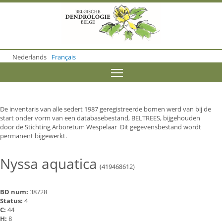
S
k
i
p
t
o
Nederlands
Français
m
a
Toggle menu visibility
i
n
c
o
De inventaris van alle sedert 1987 geregistreerde bomen werd van bij de
n
start onder vorm van een databasebestand, BELTREES, bijgehouden
t
door de Stichting Arboretum Wespelaar Dit gegevensbestand wordt
e
permanent bijgewerkt.
n
t
Nyssa aquatica
(419468612)
BD num:
38728
Status:
4
C:
44
H:
8