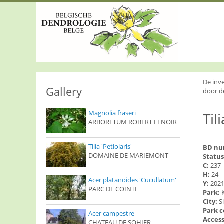
S
k
i
p
t
o
m
a
i
De inv
n
Gallery
door d
c
o
Magnolia fraseri
Til
n
ARBORETUM ROBERT LENOIR
t
e
n
Tilia 'Petiolaris'
BD n
t
DOMAINE DE MARIEMONT
Status
C:
237
H:
24
Acer platanoides 'Cucullatum'
Y:
202
PARC DE COINTE
Park:
City:
S
Park 
Acer campestre
Access
CHATEAU DE SOHIER