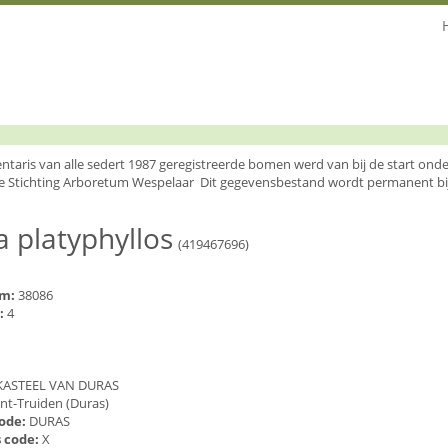
entaris van alle sedert 1987 geregistreerde bomen werd van bij de start o
e Stichting Arboretum Wespelaar Dit gegevensbestand wordt permanent bi
ia platyphyllos
(419467696)
um:
38086
:
4
1
KASTEEL VAN DURAS
int-Truiden (Duras)
code:
DURAS
 code:
X