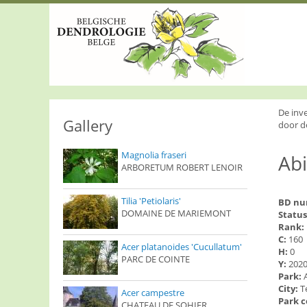
S
k
i
p
t
o
m
a
i
De inv
n
Gallery
door d
c
o
Magnolia fraseri
Abi
n
ARBORETUM ROBERT LENOIR
t
e
n
Tilia 'Petiolaris'
BD n
t
DOMAINE DE MARIEMONT
Status
Rank:
C:
160
Acer platanoides 'Cucullatum'
H:
0
PARC DE COINTE
Y:
202
Park:
City:
T
Acer campestre
Park 
CHATEAU DE SOHIER