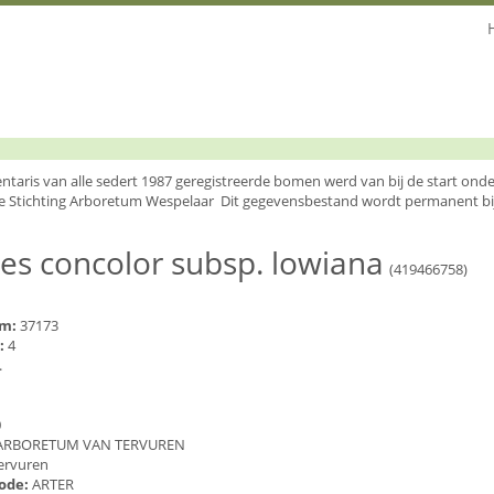
entaris van alle sedert 1987 geregistreerde bomen werd van bij de start o
e Stichting Arboretum Wespelaar Dit gegevensbestand wordt permanent bi
es concolor subsp. lowiana
(419466758)
um:
37173
:
4
.
0
ARBORETUM VAN TERVUREN
ervuren
code:
ARTER