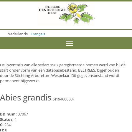
S
k
i
p
t
o
Nederlands
Français
m
a
Toggle menu visibility
i
n
c
o
De inventaris van alle sedert 1987 geregistreerde bomen werd van bij de
n
start onder vorm van een databasebestand, BELTREES, bijgehouden
t
door de Stichting Arboretum Wespelaar Dit gegevensbestand wordt
e
permanent bijgewerkt.
n
t
Abies grandis
(419466650)
BD num:
37067
Status:
4
C:
234
H:
0