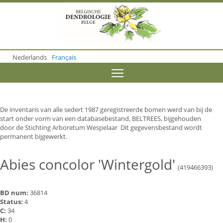
S
k
i
p
t
o
Nederlands
Français
m
a
Toggle menu visibility
i
n
c
o
De inventaris van alle sedert 1987 geregistreerde bomen werd van bij de
n
start onder vorm van een databasebestand, BELTREES, bijgehouden
t
door de Stichting Arboretum Wespelaar Dit gegevensbestand wordt
e
permanent bijgewerkt.
n
t
Abies concolor 'Wintergold'
(419466393)
BD num:
36814
Status:
4
C:
34
H:
0