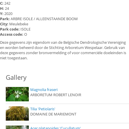
C:
242
H:
24
Y:
2020
Park:
ARBRE ISOLE / ALLEENSTAANDE BOOM
City:
Meulebeke
Park code:
ISOLE
Access code:
O
Deze gegevens zijn eigendom van de Belgische Dendrologische Vereniging
en worden beheerd door de Stichting Arboretum Wespelaar. Gebruik van
deze gegevens zonder bronvermelding of voor commerciële doeleinden is
niet toegestaan.
Gallery
Magnolia fraseri
ARBORETUM ROBERT LENOIR
Tilia 'Petiolaris'
DOMAINE DE MARIEMONT
Acer platanoides 'Cucullatum'