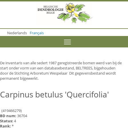
S
k
i
p
t
o
Nederlands
Français
m
a
Toggle menu visibility
i
n
c
o
De inventaris van alle sedert 1987 geregistreerde bomen werd van bij de
n
start onder vorm van een databasebestand, BELTREES, bijgehouden
t
door de Stichting Arboretum Wespelaar Dit gegevensbestand wordt
e
permanent bijgewerkt.
n
t
Carpinus betulus 'Quercifolia'
(419466279)
BD num:
36704
Status:
4
Rank:
*