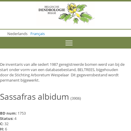
S
k
i
p
t
o
Nederlands
Français
m
a
Toggle menu visibility
i
n
c
o
De inventaris van alle sedert 1987 geregistreerde bomen werd van bij de
n
start onder vorm van een databasebestand, BELTREES, bijgehouden
t
door de Stichting Arboretum Wespelaar Dit gegevensbestand wordt
e
permanent bijgewerkt.
n
t
Sassafras albidum
(3906)
BD num:
1753
Status:
4
C:
32
H:
6