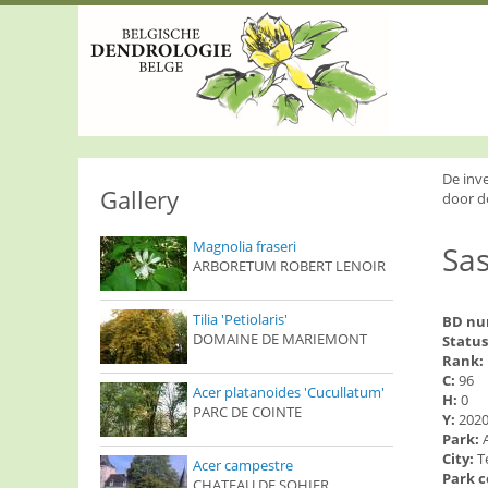
S
k
i
p
t
o
m
a
i
De inv
n
Gallery
door d
c
o
Magnolia fraseri
Sas
n
ARBORETUM ROBERT LENOIR
t
e
n
Tilia 'Petiolaris'
BD n
t
DOMAINE DE MARIEMONT
Status
Rank:
C:
96
Acer platanoides 'Cucullatum'
H:
0
PARC DE COINTE
Y:
202
Park:
City:
T
Acer campestre
Park 
CHATEAU DE SOHIER