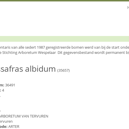
entaris van alle sedert 1987 geregistreerde bomen werd van bij de start o
e Stichting Arboretum Wespelaar Dit gegevensbestand wordt permanent bi
safras albidum
(35657)
um:
36491
:
4
.
0
ARBORETUM VAN TERVUREN
ervuren
code:
ARTER