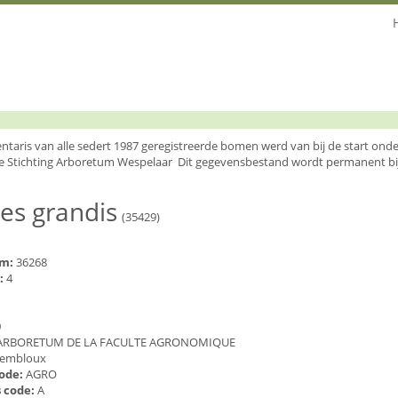
entaris van alle sedert 1987 geregistreerde bomen werd van bij de start o
e Stichting Arboretum Wespelaar Dit gegevensbestand wordt permanent bi
es grandis
(35429)
um:
36268
:
4
0
ARBORETUM DE LA FACULTE AGRONOMIQUE
embloux
code:
AGRO
 code:
A