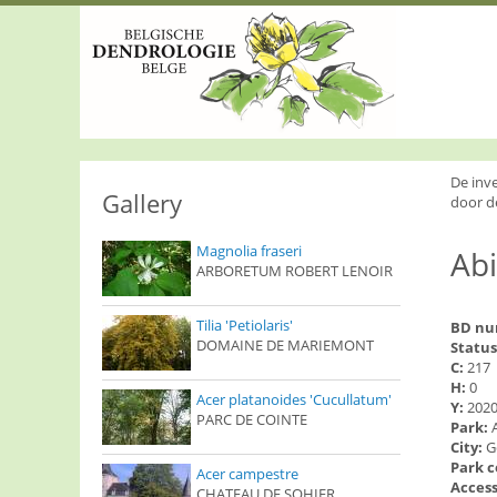
S
k
i
p
t
o
m
a
i
De inv
n
Gallery
door d
c
o
Magnolia fraseri
Abi
n
ARBORETUM ROBERT LENOIR
t
e
n
Tilia 'Petiolaris'
BD n
t
DOMAINE DE MARIEMONT
Status
C:
217
H:
0
Acer platanoides 'Cucullatum'
Y:
202
PARC DE COINTE
Park:
City:
G
Park 
Acer campestre
Access
CHATEAU DE SOHIER