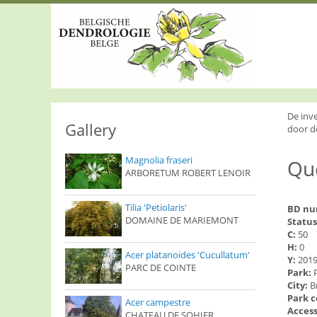
S
k
i
p
t
o
m
a
i
De inv
n
Gallery
door d
c
o
Magnolia fraseri
Que
n
ARBORETUM ROBERT LENOIR
t
e
n
Tilia 'Petiolaris'
BD n
t
DOMAINE DE MARIEMONT
Status
C:
50
H:
0
Acer platanoides 'Cucullatum'
Y:
201
PARC DE COINTE
Park:
City:
B
Park 
Acer campestre
Access
CHATEAU DE SOHIER