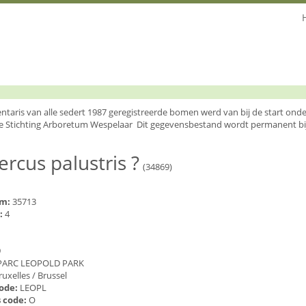
entaris van alle sedert 1987 geregistreerde bomen werd van bij de start o
e Stichting Arboretum Wespelaar Dit gegevensbestand wordt permanent bi
rcus palustris ?
(34869)
um:
35713
:
4
9
PARC LEOPOLD PARK
ruxelles / Brussel
code:
LEOPL
 code:
O