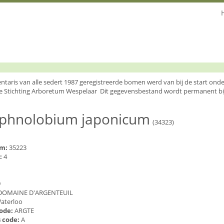
entaris van alle sedert 1987 geregistreerde bomen werd van bij de start o
e Stichting Arboretum Wespelaar Dit gegevensbestand wordt permanent bi
yphnolobium japonicum
(34323)
um:
35223
:
4
9
DOMAINE D'ARGENTEUIL
aterloo
code:
ARGTE
 code:
A