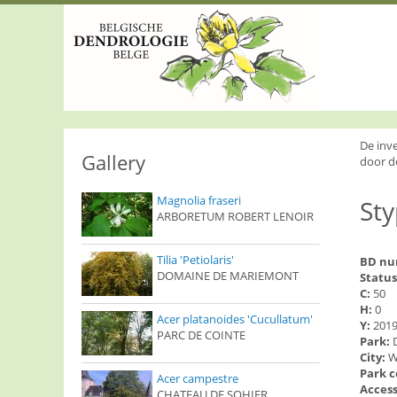
S
k
i
p
t
o
m
a
i
De inv
n
Gallery
door d
c
o
Magnolia fraseri
St
n
ARBORETUM ROBERT LENOIR
t
e
n
Tilia 'Petiolaris'
BD n
t
DOMAINE DE MARIEMONT
Status
C:
50
H:
0
Acer platanoides 'Cucullatum'
Y:
201
PARC DE COINTE
Park:
City:
W
Park 
Acer campestre
Access
CHATEAU DE SOHIER