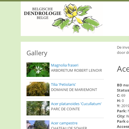
S
k
i
p
t
o
m
a
i
De inv
n
Gallery
door d
c
o
Magnolia fraseri
Ace
n
ARBORETUM ROBERT LENOIR
t
e
n
Tilia 'Petiolaris'
BD n
t
DOMAINE DE MARIEMONT
Status
C:
69
H:
0
Acer platanoides 'Cucullatum'
Y:
201
PARC DE COINTE
Park:
City:
W
Park 
Acer campestre
Access
CHATEAU DE SOHIER