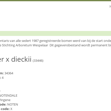
entaris van alle sedert 1987 geregistreerde bomen werd van bij de start o
e Stichting Arboretum Wespelaar Dit gegevensbestand wordt permanent bi
r x dieckii
(33446)
um:
34364
:
4
9
NOTENDALE
ingene
code:
NOTEN
 code:
X