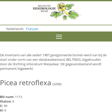
S
k
i
p
t
o
Nederlands
Français
m
a
Toggle menu visibility
i
n
c
o
De inventaris van alle sedert 1987 geregistreerde bomen werd van bij de
n
start onder vorm van een databasebestand, BELTREES, bijgehouden
t
door de Stichting Arboretum Wespelaar Dit gegevensbestand wordt
e
permanent bijgewerkt.
n
t
Picea retroflexa
(3290)
BD num:
1113
Status:
4
C:
99
H:
9