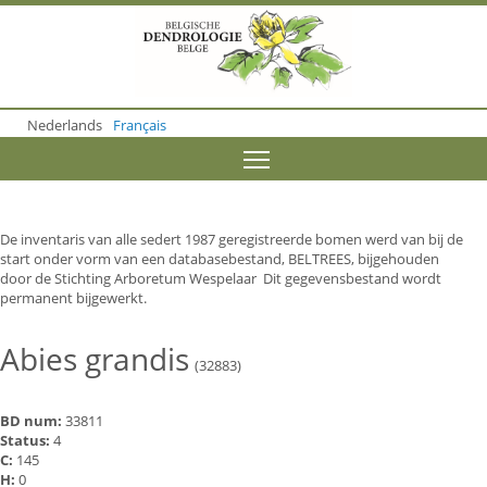
S
k
i
p
t
o
Nederlands
Français
m
a
Toggle menu visibility
i
n
c
o
De inventaris van alle sedert 1987 geregistreerde bomen werd van bij de
n
start onder vorm van een databasebestand, BELTREES, bijgehouden
t
door de Stichting Arboretum Wespelaar Dit gegevensbestand wordt
e
permanent bijgewerkt.
n
t
Abies grandis
(32883)
BD num:
33811
Status:
4
C:
145
H:
0