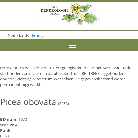
S
k
i
p
t
o
Nederlands
Français
m
a
Toggle menu visibility
i
n
c
o
De inventaris van alle sedert 1987 geregistreerde bomen werd van bij de
n
start onder vorm van een databasebestand, BELTREES, bijgehouden
t
door de Stichting Arboretum Wespelaar Dit gegevensbestand wordt
e
permanent bijgewerkt.
n
t
Picea obovata
(3253)
BD num:
1073
Status:
4
Rank:
°
C:
69