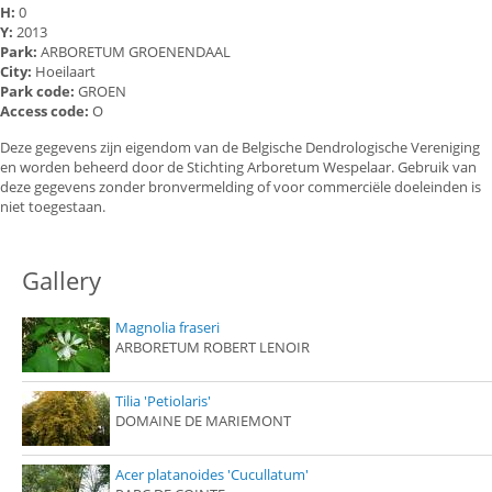
H:
0
Y:
2013
Park:
ARBORETUM GROENENDAAL
City:
Hoeilaart
Park code:
GROEN
Access code:
O
Deze gegevens zijn eigendom van de Belgische Dendrologische Vereniging
en worden beheerd door de Stichting Arboretum Wespelaar. Gebruik van
deze gegevens zonder bronvermelding of voor commerciële doeleinden is
niet toegestaan.
Gallery
Magnolia fraseri
ARBORETUM ROBERT LENOIR
Tilia 'Petiolaris'
DOMAINE DE MARIEMONT
Acer platanoides 'Cucullatum'