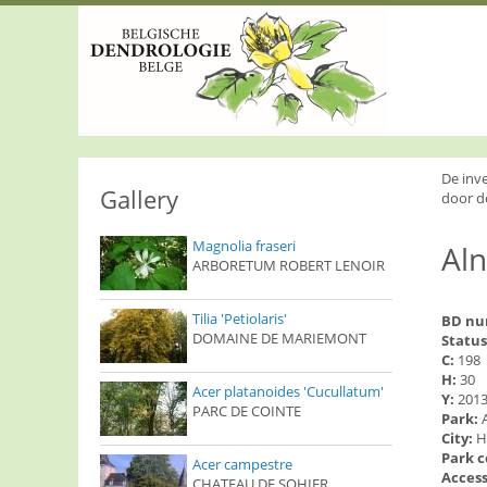
S
k
i
p
t
o
m
a
i
De inv
n
Gallery
door d
c
o
Magnolia fraseri
Aln
n
ARBORETUM ROBERT LENOIR
t
e
n
Tilia 'Petiolaris'
BD n
t
DOMAINE DE MARIEMONT
Status
C:
198
H:
30
Acer platanoides 'Cucullatum'
Y:
201
PARC DE COINTE
Park:
City:
H
Park 
Acer campestre
Access
CHATEAU DE SOHIER