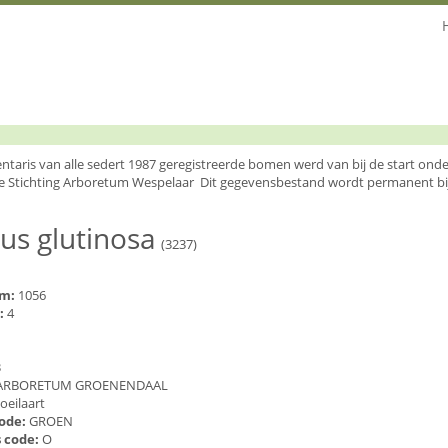
entaris van alle sedert 1987 geregistreerde bomen werd van bij de start o
e Stichting Arboretum Wespelaar Dit gegevensbestand wordt permanent bi
us glutinosa
(3237)
um:
1056
:
4
3
ARBORETUM GROENENDAAL
oeilaart
code:
GROEN
 code:
O