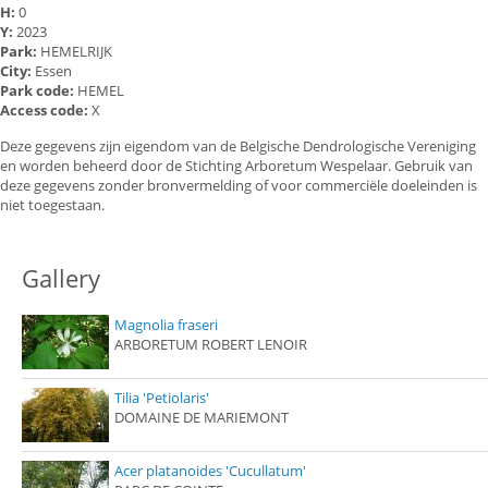
H:
0
Y:
2023
Park:
HEMELRIJK
City:
Essen
Park code:
HEMEL
Access code:
X
Deze gegevens zijn eigendom van de Belgische Dendrologische Vereniging
en worden beheerd door de Stichting Arboretum Wespelaar. Gebruik van
deze gegevens zonder bronvermelding of voor commerciële doeleinden is
niet toegestaan.
Gallery
Magnolia fraseri
ARBORETUM ROBERT LENOIR
Tilia 'Petiolaris'
DOMAINE DE MARIEMONT
Acer platanoides 'Cucullatum'