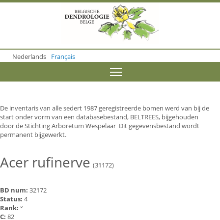
S
k
i
p
t
o
Nederlands
Français
m
a
Toggle menu visibility
i
n
c
o
De inventaris van alle sedert 1987 geregistreerde bomen werd van bij de
n
start onder vorm van een databasebestand, BELTREES, bijgehouden
t
door de Stichting Arboretum Wespelaar Dit gegevensbestand wordt
e
permanent bijgewerkt.
n
t
Acer rufinerve
(31172)
BD num:
32172
Status:
4
Rank:
°
C:
82