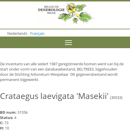
S
k
i
p
t
o
Nederlands
Français
m
a
Toggle menu visibility
i
n
c
o
De inventaris van alle sedert 1987 geregistreerde bomen werd van bij de
n
start onder vorm van een databasebestand, BELTREES, bijgehouden
t
door de Stichting Arboretum Wespelaar Dit gegevensbestand wordt
e
permanent bijgewerkt.
n
t
Crataegus laevigata 'Masekii'
(30533)
BD num:
31556
Status:
4
C:
73
H:
10