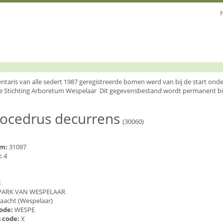
entaris van alle sedert 1987 geregistreerde bomen werd van bij de start o
e Stichting Arboretum Wespelaar Dit gegevensbestand wordt permanent bi
locedrus decurrens
(30060)
um:
31097
:
4
3
PARK VAN WESPELAAR
aacht (Wespelaar)
code:
WESPE
 code:
X