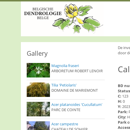
S
k
i
p
t
o
m
a
i
De inv
n
Gallery
door d
c
o
Magnolia fraseri
Ca
n
ARBORETUM ROBERT LENOIR
t
e
n
Tilia 'Petiolaris'
BD n
t
DOMAINE DE MARIEMONT
Status
C:
123
H:
0
Acer platanoides 'Cucullatum'
Y:
202
PARC DE COINTE
Park:
City:
H
Park 
Acer campestre
Access
CHATEAU DE SOHIER