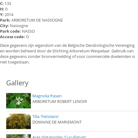
C:
133
H:
0
Y:
2014
Park:
ARBORETUM DE NASSOGNE
City:
Nassogne
Park code:
NASSO
Access code:
O
Deze gegevens zijn eigendom van de Belgische Dendrologische Vereniging
en worden beheerd door de Stichting Arboretum Wespelaar. Gebruik van
deze gegevens zonder bronvermelding of voor commerciële doeleinden is
niet toegestaan.
Gallery
Magnolia fraseri
ARBORETUM ROBERT LENOIR
Tilia 'Petiolaris'
DOMAINE DE MARIEMONT
Acer platanoides 'Cucullatum'