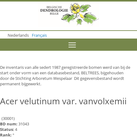
S
k
i
p
t
o
Nederlands
Français
m
a
Toggle menu visibility
i
n
c
o
De inventaris van alle sedert 1987 geregistreerde bomen werd van bij de
n
start onder vorm van een databasebestand, BELTREES, bijgehouden
t
door de Stichting Arboretum Wespelaar Dit gegevensbestand wordt
e
permanent bijgewerkt.
n
t
Acer velutinum var. vanvolxemii
(30001)
BD num:
31043
Status:
4
Rank:
°