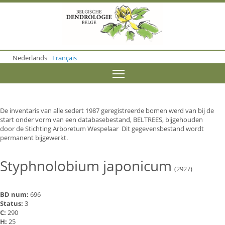
S
k
i
p
t
o
Nederlands
Français
m
a
Toggle menu visibility
i
n
c
o
De inventaris van alle sedert 1987 geregistreerde bomen werd van bij de
n
start onder vorm van een databasebestand, BELTREES, bijgehouden
t
door de Stichting Arboretum Wespelaar Dit gegevensbestand wordt
e
permanent bijgewerkt.
n
t
Styphnolobium japonicum
(2927)
BD num:
696
Status:
3
C:
290
H:
25