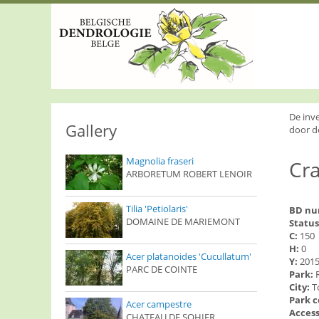
S
k
i
p
t
o
m
a
i
De inv
n
Gallery
door d
c
o
Magnolia fraseri
Cr
n
ARBORETUM ROBERT LENOIR
t
e
n
Tilia 'Petiolaris'
BD n
t
DOMAINE DE MARIEMONT
Status
C:
150
H:
0
Acer platanoides 'Cucullatum'
Y:
201
PARC DE COINTE
Park:
City:
T
Park 
Acer campestre
Access
CHATEAU DE SOHIER