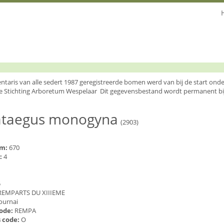
entaris van alle sedert 1987 geregistreerde bomen werd van bij de start o
e Stichting Arboretum Wespelaar Dit gegevensbestand wordt permanent bi
ataegus monogyna
(2903)
um:
670
:
4
5
REMPARTS DU XIIIEME
ournai
code:
REMPA
 code:
O