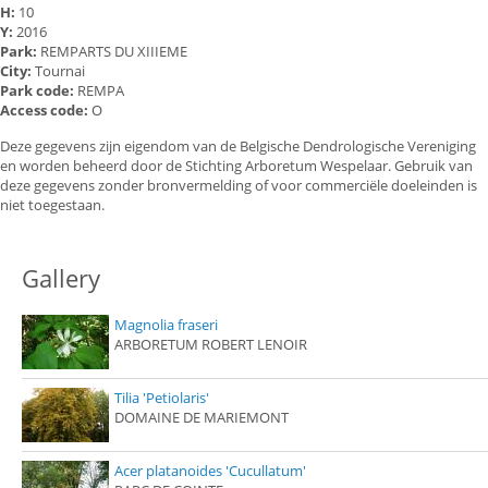
H:
10
Y:
2016
Park:
REMPARTS DU XIIIEME
City:
Tournai
Park code:
REMPA
Access code:
O
Deze gegevens zijn eigendom van de Belgische Dendrologische Vereniging
en worden beheerd door de Stichting Arboretum Wespelaar. Gebruik van
deze gegevens zonder bronvermelding of voor commerciële doeleinden is
niet toegestaan.
Gallery
Magnolia fraseri
ARBORETUM ROBERT LENOIR
Tilia 'Petiolaris'
DOMAINE DE MARIEMONT
Acer platanoides 'Cucullatum'