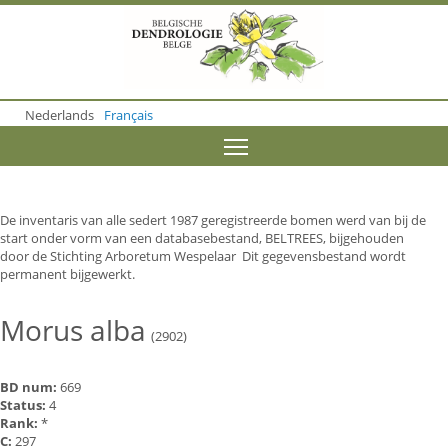
S
k
i
p
t
o
Nederlands
Français
m
a
Toggle menu visibility
i
n
c
o
De inventaris van alle sedert 1987 geregistreerde bomen werd van bij de
n
start onder vorm van een databasebestand, BELTREES, bijgehouden
t
door de Stichting Arboretum Wespelaar Dit gegevensbestand wordt
e
permanent bijgewerkt.
n
t
Morus alba
(2902)
BD num:
669
Status:
4
Rank:
*
C:
297