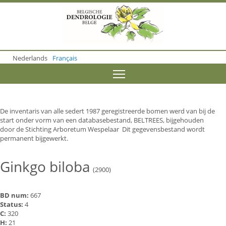
S
k
i
p
t
o
Nederlands
Français
m
a
Toggle menu visibility
i
n
c
o
De inventaris van alle sedert 1987 geregistreerde bomen werd van bij de
n
start onder vorm van een databasebestand, BELTREES, bijgehouden
t
door de Stichting Arboretum Wespelaar Dit gegevensbestand wordt
e
permanent bijgewerkt.
n
t
Ginkgo biloba
(2900)
BD num:
667
Status:
4
C:
320
H:
21