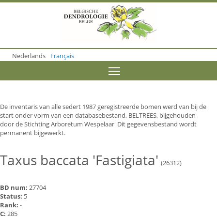
S
k
i
p
t
o
Nederlands
Français
m
a
Toggle menu visibility
i
n
c
o
De inventaris van alle sedert 1987 geregistreerde bomen werd van bij de
n
start onder vorm van een databasebestand, BELTREES, bijgehouden
t
door de Stichting Arboretum Wespelaar Dit gegevensbestand wordt
e
permanent bijgewerkt.
n
t
Taxus baccata 'Fastigiata'
(26312)
BD num:
27704
Status:
5
Rank:
-
C:
285