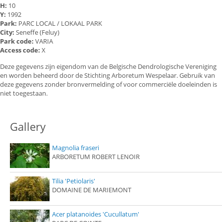
H:
10
Y:
1992
Park:
PARC LOCAL / LOKAAL PARK
City:
Seneffe (Feluy)
Park code:
VARIA
Access code:
X
Deze gegevens zijn eigendom van de Belgische Dendrologische Vereniging
en worden beheerd door de Stichting Arboretum Wespelaar. Gebruik van
deze gegevens zonder bronvermelding of voor commerciële doeleinden is
niet toegestaan.
Gallery
Magnolia fraseri
ARBORETUM ROBERT LENOIR
Tilia 'Petiolaris'
DOMAINE DE MARIEMONT
Acer platanoides 'Cucullatum'