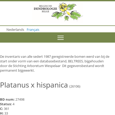
S
k
i
p
t
o
Nederlands
Français
m
a
Toggle menu visibility
i
n
c
o
De inventaris van alle sedert 1987 geregistreerde bomen werd van bij de
n
start onder vorm van een databasebestand, BELTREES, bijgehouden
t
door de Stichting Arboretum Wespelaar Dit gegevensbestand wordt
e
permanent bijgewerkt.
n
t
Platanus x hispanica
(26106)
BD num:
27498
Status:
4
C:
361
H:
33